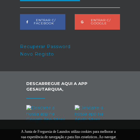
ENTRAR C/
ENTRAR C/
FACEBOOK
GOOGLE
Recuperar Password
Novo Registo
DESCARREGUE AQUI A APP
GESAUTARQUIA,
A Junta de Freguesia de Laundos utiliza cookies para melhorar a
sua experiência de navegação e para fins estatísticos. Ao navegar
© 2026 Junta de Freguesia de Laundos. Todos