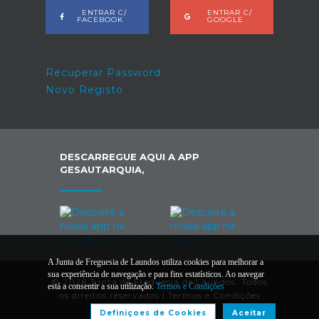
ENTRAR C/
ENTRAR C/
FACEBOOK
GOOGLE
Recuperar Password
Novo Registo
DESCARREGUE AQUI A APP
GESAUTARQUIA,
A Junta de Freguesia de Laundos utiliza cookies para melhorar a
sua experiência de navegação e para fins estatísticos. Ao navegar
© 2026 Junta de Freguesia de Laundos. Todos
está a consentir a sua utilização.
Termos e Condições
os direitos reservados |
Termos e Condições
Definiçoes de Cookies
Aceitar