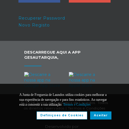
Recuperar Password
Novo Registo
DESCARREGUE AQUI A APP
GESAUTARQUIA,
A Junta de Freguesia de Laundos utiliza cookies para melhorar a
sua experiência de navegação e para fins estatísticos. Ao navegar
© 2026 Junta de Freguesia de Laundos. Todos
está a consentir a sua utilização.
Termos e Condições
os direitos reservados |
Termos e Condições
Definiçoes de Cookies
Aceitar
Desenvolvido por: