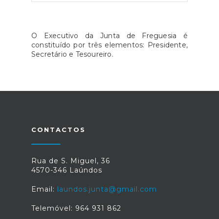
O Executivo da Junta de Freguesia é
constituído por três elementos: Presidente,
Secretário e Tesoureiro.
CONTACTOS
Rua de S. Miguel, 36
4570-346 Laúndos
Email:
laundos.junta@gmail.com
Telemóvel: 964 931 862