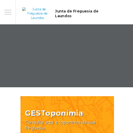
Junta de Freguesia de
Laundos
GESToponímia
Consulte aqui a toponímia da sua
freguesia