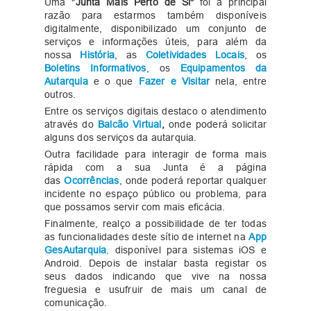
Uma "
Junta Mais Perto de Si"
foi a principal
razão para estarmos também disponíveis
digitalmente, disponibilizado um conjunto de
serviços e informações úteis, para além da
nossa
História
, as
Coletividades Locais
, os
Boletins Informativos
, os
Equipamentos da
Autarquia
e o que
Fazer e Visitar
nela, entre
outros.
Entre os serviços digitais destaco o atendimento
através do
Balcão Virtual
,
onde poderá solicitar
alguns dos serviços da autarquia.
Outra facilidade para interagir de forma mais
rápida com a sua Junta é a página
das
Ocorrências
, onde poderá reportar qualquer
incidente no espaço público ou problema, para
que possamos servir com mais eficácia.
Finalmente, realço a possibilidade de ter todas
as funcionalidades deste sítio de internet na
App
GesAutarquia
,
disponível para sistemas iOS e
Android. Depois de instalar basta registar os
seus dados indicando que vive na nossa
freguesia e usufruir de mais um canal de
comunicação.