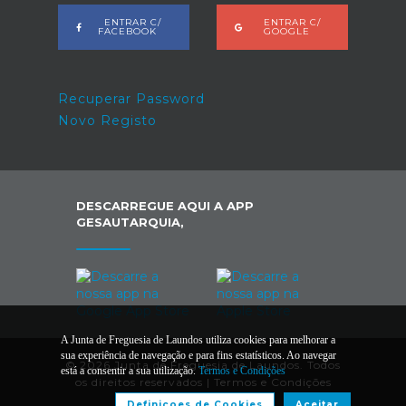
ENTRAR C/
ENTRAR C/
FACEBOOK
GOOGLE
Recuperar Password
Novo Registo
DESCARREGUE AQUI A APP
GESAUTARQUIA,
A Junta de Freguesia de Laundos utiliza cookies para melhorar a
sua experiência de navegação e para fins estatísticos. Ao navegar
© 2026 Junta de Freguesia de Laundos. Todos
está a consentir a sua utilização.
Termos e Condições
os direitos reservados |
Termos e Condições
Definiçoes de Cookies
Aceitar