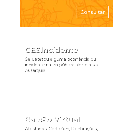
Consultar
GESIncidente
Se detetou alguma ocorrência ou
incidente na via pública alerte a sua
Autarquia
Participar
Balcão Virtual
Atestados, Certidões, Declarações,